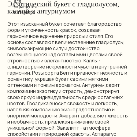
Экзотический букет с гладиолусом,
каллой и антуриумом
Этот изысканный букет сочетает благородство
форм и утонченность красок, создавая
гармоничное единение природы и стиля. Его
основу составляют величественные гладиолусы,
символизирующие силу и достоинство,
возвышающиеся над остальными цветами своей
стройностью и элегантностью. Каллы -
олицетворение искренности чувств и внутренней
гармонии. Розы сорта Вегги привносят нежность и
романтику, украшая букет своими мягкими
оттенками и тонким ароматом. Антуриум дарит
композиции экзотику и страсть, демонстрируя
свою яркую индивидуальность среди остальных
цветов. Гвоздика вносит свежесть и легкость,
наполняя композицию жизнерадостностью и
энергией молодости. Амарант добавляет живость
и необычность, привлекая внимание своей
уникальной формой. Эвкалипт - атмосфера
спокойствия и природной красоты. Аспарагус