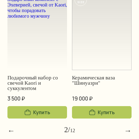
SIZE
Подарочный набор со
Керамическая ваза
свечой Kaori и
"Шинуазри"
суккулентом
3 500 ₽
19 000 ₽
Купить
Купить
←
2
/
→
12