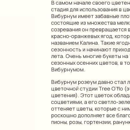
В самом начале своего цветен
стадия для использования в ц
Вибурнум имеет забавные пло
состоящие из множества мелки
созревания он превращается в
красно-оранжевых ягод, котор
названием Калина. Такие яго
сезонность и начинают приход
лета. Очень многие букеты на 
сезонных осенних цветов, в то
Вибурнумом.
Вибурнум розеум давно стал
цветочной студии Tree O’flo (э
цветения). Этот цветок обл
соцветиями, а его светло-зел
оттеняет цветы, которые с н
роскошно дополняет все благо
пионы, розы, гортензии, рану