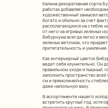
Калина декоративная сорта Б
работах добавляет необходим
художественный замысел авто
богато и обильно за счет фак
располагающихся на стебле н
от него на игривых зеленых но
Вибурнума всегда легко и вес
зеленых веточках, что прида
притягательность и умиление
Как интерьерный цветок Вибу
ведет себя изумительно. Он д
правильном уходе и пышный, ч
заполнить пространство всей 
см и прямолинейность стеблей
даже напольную вазу.
В ассортименте нашего холо
встретить круглый год, хотя 
приходится на зиму. В природ