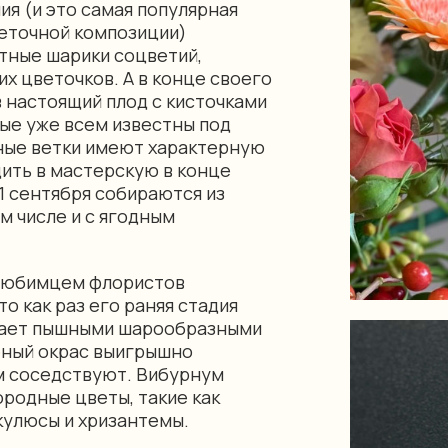
ия (и это самая популярная
веточной композиции)
тные шарики соцветий,
х цветочков. А в конце своего
 настоящий плод с кисточками
ые уже всем известны под
дные ветки имеют характерную
ить в мастерскую в конце
1 сентября собираются из
м числе и с ягодным
 любимцем флористов
то как раз его раняя стадия
адает пышными шарообразными
еный окрас выигрышно
им соседствуют. Вибурнум
родные цветы, такие как
нкулюсы и хризантемы.