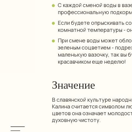
С каждой сменой воды в ваз
профессиональную подкорм
Если будете опрыскивать со
комнатной температуры - он
При смене воды может обло
зеленым соцветием - подреж
маленькую вазочку, так вы 
красавчиком еще неделю!
Значение
В славянской культуре народ
Калина считается символом лю
цветов она означает молодост
духовную чистоту.