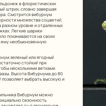
ульдонеж в флористических
ый штрих, словно завершая
ра. Смотрится вибурнум
турности множества соцветий,
а разном уровне и отдаленных
жках. Легкие шарики
ело покачиваются на своих
ет ему необыкновенную
.
рнум зеленый или ягодный
остаточно стойкий при
тобы несколькими ветками
вазы. Высота Вибурнума до 80
 позволяет выбрать высокую и
дильника Вибурнум можно
официально сезонность
е зацветает он в прохладное