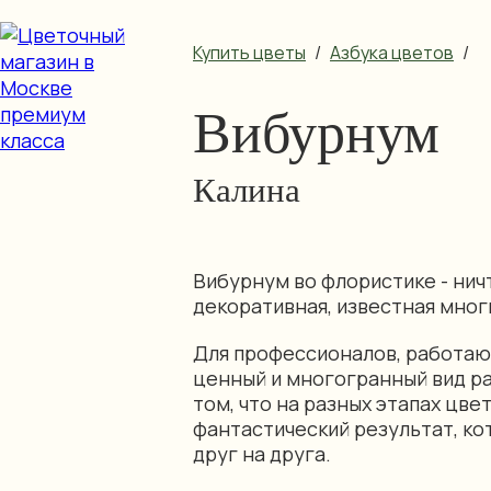
Купить цветы
/
Азбука цветов
/
Вибурнум
Калина
Вибурнум во флористике - ничт
декоративная, известная мно
Для профессионалов, работающ
ценный и многогранный вид р
том, что на разных этапах цве
фантастический результат, ко
друг на друга.