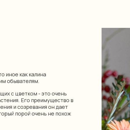
о иное как калина
гим обывателям.
их с цветком - это очень
астения. Его преимущество в
тения и созревания он дает
торый порой очень не похож